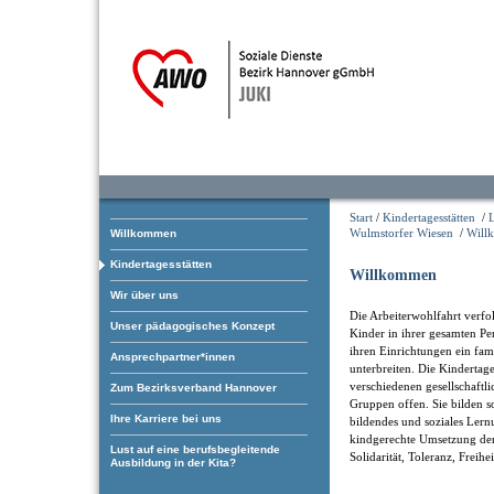
Start
/
Kindertagesstätten
/
Wulmstorfer Wiesen
/
Will
Willkommen
Kindertagesstätten
Willkommen
Wir über uns
Die Arbeiterwohlfahrt verfol
Unser pädagogisches Konzept
Kinder in ihrer gesamten Pe
ihren Einrichtungen ein fam
Ansprechpartner*innen
unterbreiten. Die Kindertage
verschiedenen gesellschaftl
Zum Bezirksverband Hannover
Gruppen offen. Sie bilden som
Ihre Karriere bei uns
bildendes und soziales Ler
kindgerechte Umsetzung der
Lust auf eine berufsbegleitende
Solidarität, Toleranz, Freihe
Ausbildung in der Kita?