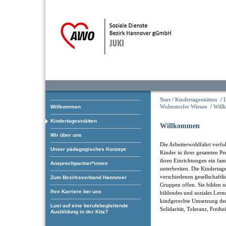
Start
/
Kindertagesstätten
/
Wulmstorfer Wiesen
/
Will
Willkommen
Kindertagesstätten
Willkommen
Wir über uns
Die Arbeiterwohlfahrt verfol
Unser pädagogisches Konzept
Kinder in ihrer gesamten Pe
ihren Einrichtungen ein fam
Ansprechpartner*innen
unterbreiten. Die Kindertage
verschiedenen gesellschaftl
Zum Bezirksverband Hannover
Gruppen offen. Sie bilden som
Ihre Karriere bei uns
bildendes und soziales Ler
kindgerechte Umsetzung der
Lust auf eine berufsbegleitende
Solidarität, Toleranz, Freihe
Ausbildung in der Kita?