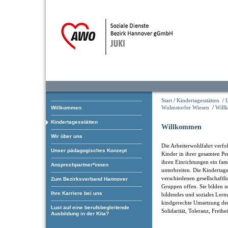
Start
/
Kindertagesstätten
/
Wulmstorfer Wiesen
/
Will
Willkommen
Kindertagesstätten
Willkommen
Wir über uns
Die Arbeiterwohlfahrt verfol
Unser pädagogisches Konzept
Kinder in ihrer gesamten Pe
ihren Einrichtungen ein fam
Ansprechpartner*innen
unterbreiten. Die Kindertage
verschiedenen gesellschaftl
Zum Bezirksverband Hannover
Gruppen offen. Sie bilden som
Ihre Karriere bei uns
bildendes und soziales Ler
kindgerechte Umsetzung der
Lust auf eine berufsbegleitende
Solidarität, Toleranz, Freihe
Ausbildung in der Kita?