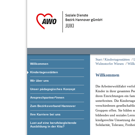
Start
/
Kindertagesstätten
/
Wulmstorfer Wiesen
/
Will
Willkommen
Kindertagesstätten
Willkommen
Wir über uns
Die Arbeiterwohlfahrt verfol
Unser pädagogisches Konzept
Kinder in ihrer gesamten Pe
ihren Einrichtungen ein fam
Ansprechpartner*innen
unterbreiten. Die Kindertage
verschiedenen gesellschaftl
Zum Bezirksverband Hannover
Gruppen offen. Sie bilden som
Ihre Karriere bei uns
bildendes und soziales Ler
kindgerechte Umsetzung der
Lust auf eine berufsbegleitende
Solidarität, Toleranz, Freihe
Ausbildung in der Kita?