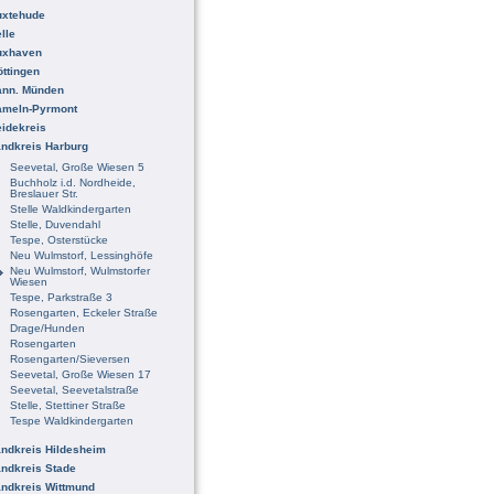
uxtehude
lle
uxhaven
ttingen
ann. Münden
ameln-Pyrmont
idekreis
ndkreis Harburg
Seevetal, Große Wiesen 5
Buchholz i.d. Nordheide,
Breslauer Str.
Stelle Waldkindergarten
Stelle, Duvendahl
Tespe, Osterstücke
Neu Wulmstorf, Lessinghöfe
Neu Wulmstorf, Wulmstorfer
Wiesen
Tespe, Parkstraße 3
Rosengarten, Eckeler Straße
Drage/Hunden
Rosengarten
Rosengarten/Sieversen
Seevetal, Große Wiesen 17
Seevetal, Seevetalstraße
Stelle, Stettiner Straße
Tespe Waldkindergarten
ndkreis Hildesheim
ndkreis Stade
ndkreis Wittmund