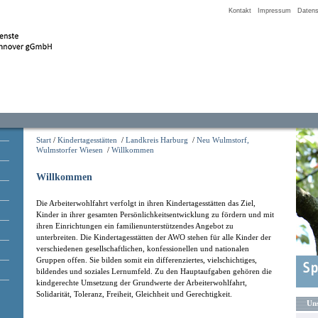
Kontakt
Impressum
Datens
Start
/
Kindertagesstätten
/
Landkreis Harburg
/
Neu Wulmstorf,
Wulmstorfer Wiesen
/
Willkommen
Willkommen
Die Arbeiterwohlfahrt verfolgt in ihren Kindertagesstätten das Ziel,
Kinder in ihrer gesamten Persönlichkeitsentwicklung zu fördern und mit
ihren Einrichtungen ein familienunterstützendes Angebot zu
unterbreiten. Die Kindertagesstätten der AWO stehen für alle Kinder der
verschiedenen gesellschaftlichen, konfessionellen und nationalen
Gruppen offen. Sie bilden somit ein differenziertes, vielschichtiges,
bildendes und soziales Lernumfeld. Zu den Hauptaufgaben gehören die
kindgerechte Umsetzung der Grundwerte der Arbeiterwohlfahrt,
Solidarität, Toleranz, Freiheit, Gleichheit und Gerechtigkeit.
Uns