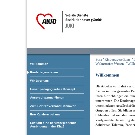
Start
/
Kindertagesstätten
/
Wulmstorfer Wiesen
/
Will
Willkommen
Kindertagesstätten
Willkommen
Wir über uns
Die Arbeiterwohlfahrt verfol
Unser pädagogisches Konzept
Kinder in ihrer gesamten Pe
ihren Einrichtungen ein fam
Ansprechpartner*innen
unterbreiten. Die Kindertage
verschiedenen gesellschaftl
Zum Bezirksverband Hannover
Gruppen offen. Sie bilden som
Ihre Karriere bei uns
bildendes und soziales Ler
kindgerechte Umsetzung der
Lust auf eine berufsbegleitende
Solidarität, Toleranz, Freihe
Ausbildung in der Kita?