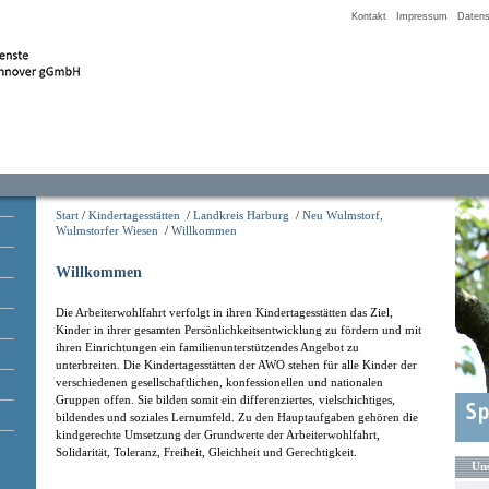
Kontakt
Impressum
Datens
Start
/
Kindertagesstätten
/
Landkreis Harburg
/
Neu Wulmstorf,
Wulmstorfer Wiesen
/
Willkommen
Willkommen
Die Arbeiterwohlfahrt verfolgt in ihren Kindertagesstätten das Ziel,
Kinder in ihrer gesamten Persönlichkeitsentwicklung zu fördern und mit
ihren Einrichtungen ein familienunterstützendes Angebot zu
unterbreiten. Die Kindertagesstätten der AWO stehen für alle Kinder der
verschiedenen gesellschaftlichen, konfessionellen und nationalen
Gruppen offen. Sie bilden somit ein differenziertes, vielschichtiges,
bildendes und soziales Lernumfeld. Zu den Hauptaufgaben gehören die
kindgerechte Umsetzung der Grundwerte der Arbeiterwohlfahrt,
Solidarität, Toleranz, Freiheit, Gleichheit und Gerechtigkeit.
Uns