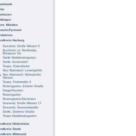
uxtehude
lle
uxhaven
ttingen
ann. Münden
ameln-Pyrmont
idekreis
ndkreis Harburg
Seevetal, Große Wiesen 5
Buchholz i.d. Nordheide,
Breslauer Str.
Stelle Waldkindergarten
Stelle, Duvendahl
Tespe, Osterstücke
Neu Wulmstorf, Lessinghöfe
Neu Wulmstorf, Wulmstorfer
Wiesen
Tespe, Parkstraße 3
Rosengarten, Eckeler Straße
Drage/Hunden
Rosengarten
Rosengarten/Sieversen
Seevetal, Große Wiesen 17
Seevetal, Seevetalstraße
Stelle, Stettiner Straße
Tespe Waldkindergarten
ndkreis Hildesheim
ndkreis Stade
ndkreis Wittmund