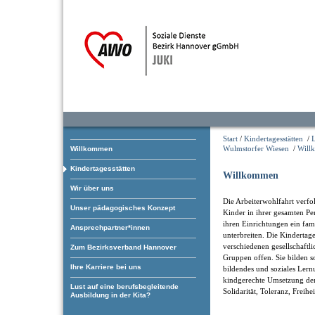
Start
/
Kindertagesstätten
/
Wulmstorfer Wiesen
/
Will
Willkommen
Kindertagesstätten
Willkommen
Wir über uns
Die Arbeiterwohlfahrt verfol
Unser pädagogisches Konzept
Kinder in ihrer gesamten Pe
ihren Einrichtungen ein fam
Ansprechpartner*innen
unterbreiten. Die Kindertage
verschiedenen gesellschaftl
Zum Bezirksverband Hannover
Gruppen offen. Sie bilden som
Ihre Karriere bei uns
bildendes und soziales Ler
kindgerechte Umsetzung der
Lust auf eine berufsbegleitende
Solidarität, Toleranz, Freihe
Ausbildung in der Kita?