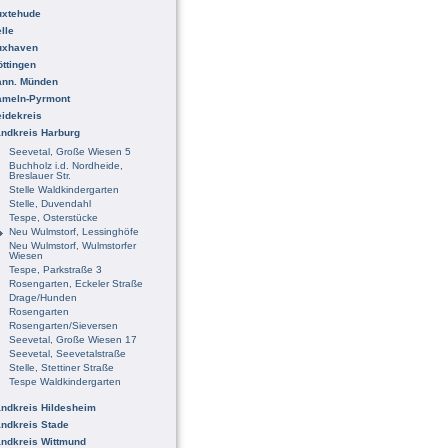
uxtehude
lle
uxhaven
ttingen
ann. Münden
ameln-Pyrmont
idekreis
ndkreis Harburg
Seevetal, Große Wiesen 5
Buchholz i.d. Nordheide,
Breslauer Str.
Stelle Waldkindergarten
Stelle, Duvendahl
Tespe, Osterstücke
Neu Wulmstorf, Lessinghöfe
Neu Wulmstorf, Wulmstorfer
Wiesen
Tespe, Parkstraße 3
Rosengarten, Eckeler Straße
Drage/Hunden
Rosengarten
Rosengarten/Sieversen
Seevetal, Große Wiesen 17
Seevetal, Seevetalstraße
Stelle, Stettiner Straße
Tespe Waldkindergarten
ndkreis Hildesheim
ndkreis Stade
ndkreis Wittmund