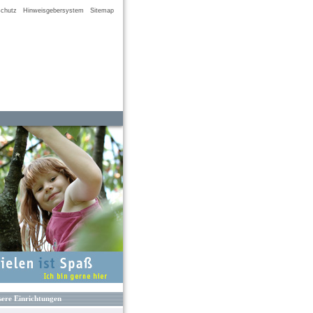
chutz
Hinweisgebersystem
Sitemap
ere Einrichtungen