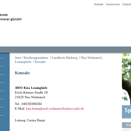
Kontakt
Impressum
Datens
Start
/
Kindertagesstätten
/
Landkreis Harburg
/
Neu Wulmstorf,
Lessinghöfe
/
Kontakt
Kontakt
AWO Kita Lessinghöfe
Erich-Kästner-Straße 18
21629 Neu Wulmstorf
Tel.: 040/30396584
E-Mail:
kita.lessinghoefe.wulmstorf(at)awo-juki.de
Leitung: Carina Haupt
Uns