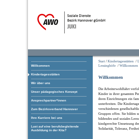
Start
/
Kindertagesstätten
/
Lessinghöfe
/
Willkommen
Willkommen
Kindertagesstätten
Willkommen
Wir über uns
Die Arbeiterwohlfahrt verfol
Unser pädagogisches Konzept
Kinder in ihrer gesamten Pe
ihren Einrichtungen ein fam
Ansprechpartner*innen
unterbreiten. Die Kindertage
verschiedenen gesellschaftl
Zum Bezirksverband Hannover
Gruppen offen. Sie bilden som
Ihre Karriere bei uns
bildendes und soziales Ler
kindgerechte Umsetzung der
Lust auf eine berufsbegleitende
Solidarität, Toleranz, Freihe
Ausbildung in der Kita?