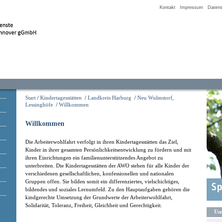
Kontakt
Impressum
Datens
Start
/
Kindertagesstätten
/
Landkreis Harburg
/
Neu Wulmstorf,
Lessinghöfe
/
Willkommen
Willkommen
Die Arbeiterwohlfahrt verfolgt in ihren Kindertagesstätten das Ziel,
Kinder in ihrer gesamten Persönlichkeitsentwicklung zu fördern und mit
ihren Einrichtungen ein familienunterstützendes Angebot zu
unterbreiten. Die Kindertagesstätten der AWO stehen für alle Kinder der
verschiedenen gesellschaftlichen, konfessionellen und nationalen
Gruppen offen. Sie bilden somit ein differenziertes, vielschichtiges,
bildendes und soziales Lernumfeld. Zu den Hauptaufgaben gehören die
kindgerechte Umsetzung der Grundwerte der Arbeiterwohlfahrt,
Solidarität, Toleranz, Freiheit, Gleichheit und Gerechtigkeit.
Uns