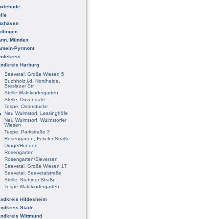
uxtehude
lle
uxhaven
ttingen
ann. Münden
ameln-Pyrmont
idekreis
ndkreis Harburg
Seevetal, Große Wiesen 5
Buchholz i.d. Nordheide,
Breslauer Str.
Stelle Waldkindergarten
Stelle, Duvendahl
Tespe, Osterstücke
Neu Wulmstorf, Lessinghöfe
Neu Wulmstorf, Wulmstorfer
Wiesen
Tespe, Parkstraße 3
Rosengarten, Eckeler Straße
Drage/Hunden
Rosengarten
Rosengarten/Sieversen
Seevetal, Große Wiesen 17
Seevetal, Seevetalstraße
Stelle, Stettiner Straße
Tespe Waldkindergarten
ndkreis Hildesheim
ndkreis Stade
ndkreis Wittmund