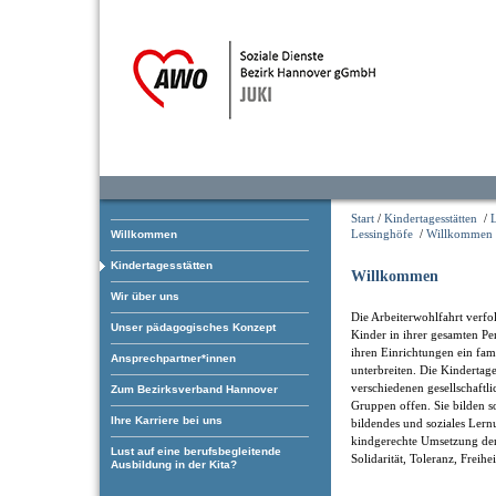
Start
/
Kindertagesstätten
/
Lessinghöfe
/
Willkommen
Willkommen
Kindertagesstätten
Willkommen
Wir über uns
Die Arbeiterwohlfahrt verfol
Unser pädagogisches Konzept
Kinder in ihrer gesamten Pe
ihren Einrichtungen ein fam
Ansprechpartner*innen
unterbreiten. Die Kindertage
verschiedenen gesellschaftl
Zum Bezirksverband Hannover
Gruppen offen. Sie bilden som
Ihre Karriere bei uns
bildendes und soziales Ler
kindgerechte Umsetzung der
Lust auf eine berufsbegleitende
Solidarität, Toleranz, Freihe
Ausbildung in der Kita?