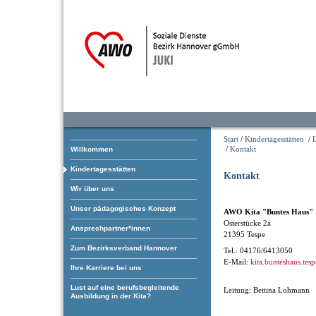
Start
/
Kindertagesstätten
/
/
Kontakt
Willkommen
Kindertagesstätten
Kontakt
Wir über uns
Unser pädagogisches Konzept
AWO Kita "Buntes Haus"
Osterstücke 2a
Ansprechpartner*innen
21395 Tespe
Zum Bezirksverband Hannover
Tel.: 04176/6413050
E-Mail:
kita.bunteshaus.tes
Ihre Karriere bei uns
Lust auf eine berufsbegleitende
Leitung: Bettina Lohmann
Ausbildung in der Kita?