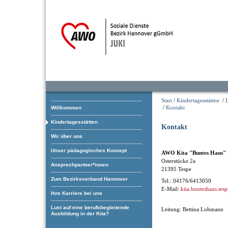
Start
/
Kindertagesstätten
/
/
Kontakt
Willkommen
Kindertagesstätten
Kontakt
Wir über uns
Unser pädagogisches Konzept
AWO Kita "Buntes Haus"
Osterstücke 2a
Ansprechpartner*innen
21395 Tespe
Zum Bezirksverband Hannover
Tel.: 04176/6413050
E-Mail:
kita.bunteshaus.tes
Ihre Karriere bei uns
Lust auf eine berufsbegleitende
Leitung: Bettina Lohmann
Ausbildung in der Kita?