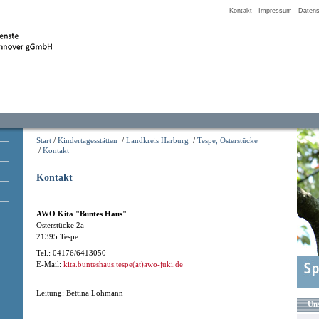
Kontakt
Impressum
Datens
Start
/
Kindertagesstätten
/
Landkreis Harburg
/
Tespe, Osterstücke
/
Kontakt
Kontakt
AWO Kita "Buntes Haus"
Osterstücke 2a
21395 Tespe
Tel.: 04176/6413050
E-Mail:
kita.bunteshaus.tespe(at)awo-juki.de
Leitung: Bettina Lohmann
Uns