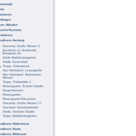
uxtehude
lle
uxhaven
ttingen
ann. Münden
ameln-Pyrmont
idekreis
ndkreis Harburg
Seevetal, Große Wiesen 5
Buchholz i.d. Nordheide,
Breslauer Str.
Stelle Waldkindergarten
Stelle, Duvendahl
Tespe, Osterstücke
Neu Wulmstorf, Lessinghöfe
Neu Wulmstorf, Wulmstorfer
Wiesen
Tespe, Parkstraße 3
Rosengarten, Eckeler Straße
Drage/Hunden
Rosengarten
Rosengarten/Sieversen
Seevetal, Große Wiesen 17
Seevetal, Seevetalstraße
Stelle, Stettiner Straße
Tespe Waldkindergarten
ndkreis Hildesheim
ndkreis Stade
ndkreis Wittmund