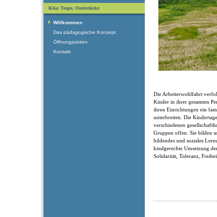
Kita: Tespe, Osterstücke
Willkommen
Das pädagogische Konzept
Öffnungszeiten
Kontakt
Die Arbeiterwohlfahrt verfol
Kinder in ihrer gesamten Pe
ihren Einrichtungen ein fam
unterbreiten. Die Kindertage
verschiedenen gesellschaftl
Gruppen offen. Sie bilden som
bildendes und soziales Ler
kindgerechte Umsetzung der
Solidarität, Toleranz, Freihe