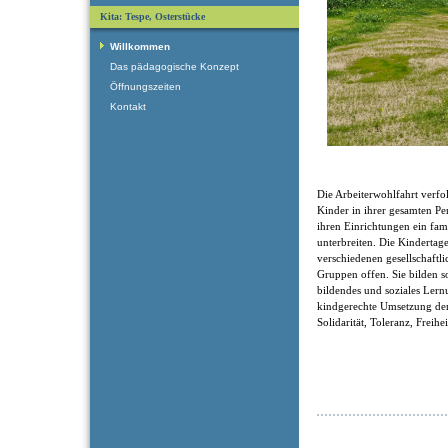
Kita: Tespe, Osterstücke
Willkommen
Das pädagogische Konzept
Öffnungszeiten
Kontakt
Die Arbeiterwohlfahrt verfol
Kinder in ihrer gesamten Pe
ihren Einrichtungen ein fam
unterbreiten. Die Kindertage
verschiedenen gesellschaftl
Gruppen offen. Sie bilden som
bildendes und soziales Ler
kindgerechte Umsetzung der
Solidarität, Toleranz, Freihe