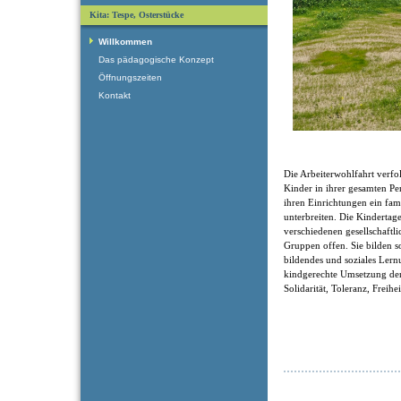
Kita: Tespe, Osterstücke
Willkommen
Das pädagogische Konzept
Öffnungszeiten
Kontakt
Die Arbeiterwohlfahrt verfol
Kinder in ihrer gesamten Pe
ihren Einrichtungen ein fam
unterbreiten. Die Kindertage
verschiedenen gesellschaftl
Gruppen offen. Sie bilden som
bildendes und soziales Ler
kindgerechte Umsetzung der
Solidarität, Toleranz, Freihe