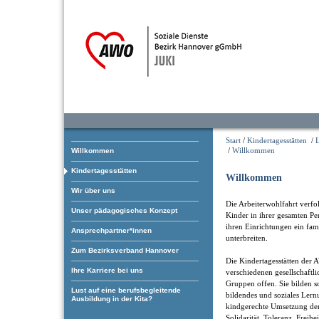
Start
/
Kindertagesstätten
/
/
Willkommen
Willkommen
Kindertagesstätten
Willkommen
Wir über uns
Die Arbeiterwohlfahrt verfol
Unser pädagogisches Konzept
Kinder in ihrer gesamten Pe
ihren Einrichtungen ein fam
Ansprechpartner*innen
unterbreiten.
Zum Bezirksverband Hannover
Die Kindertagesstätten der 
Ihre Karriere bei uns
verschiedenen gesellschaftl
Gruppen offen. Sie bilden som
Lust auf eine berufsbegleitende
bildendes und soziales Ler
Ausbildung in der Kita?
kindgerechte Umsetzung der
Solidarität, Toleranz, Freihe