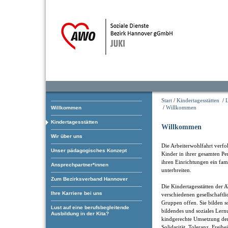
Start
/
Kindertagesstätten
/
/
Willkommen
Willkommen
Kindertagesstätten
Willkommen
Wir über uns
Die Arbeiterwohlfahrt verfol
Unser pädagogisches Konzept
Kinder in ihrer gesamten Pe
ihren Einrichtungen ein fam
Ansprechpartner*innen
unterbreiten.
Zum Bezirksverband Hannover
Die Kindertagesstätten der 
Ihre Karriere bei uns
verschiedenen gesellschaftl
Gruppen offen. Sie bilden som
Lust auf eine berufsbegleitende
bildendes und soziales Ler
Ausbildung in der Kita?
kindgerechte Umsetzung der
Solidarität, Toleranz, Freihe