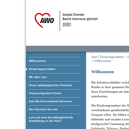
Start
/
Kindertagesstätten
/
/
Willkommen
Willkommen
Kindertagesstätten
Willkommen
Wir über uns
Die Arbeiterwohlfahrt verfol
Unser pädagogisches Konzept
Kinder in ihrer gesamten Pe
ihren Einrichtungen ein fam
Ansprechpartner*innen
unterbreiten.
Zum Bezirksverband Hannover
Die Kindertagesstätten der 
Ihre Karriere bei uns
verschiedenen gesellschaftl
Gruppen offen. Sie bilden som
Lust auf eine berufsbegleitende
bildendes und soziales Ler
Ausbildung in der Kita?
kindgerechte Umsetzung der
Solidarität, Toleranz, Freihe