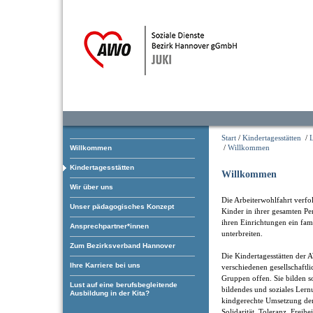
Start
/
Kindertagesstätten
/
/
Willkommen
Willkommen
Kindertagesstätten
Willkommen
Wir über uns
Die Arbeiterwohlfahrt verfol
Unser pädagogisches Konzept
Kinder in ihrer gesamten Pe
ihren Einrichtungen ein fam
Ansprechpartner*innen
unterbreiten.
Zum Bezirksverband Hannover
Die Kindertagesstätten der 
Ihre Karriere bei uns
verschiedenen gesellschaftl
Gruppen offen. Sie bilden som
Lust auf eine berufsbegleitende
bildendes und soziales Ler
Ausbildung in der Kita?
kindgerechte Umsetzung der
Solidarität, Toleranz, Freihe