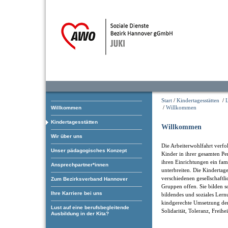
Start
/
Kindertagesstätten
/
/
Willkommen
Willkommen
Kindertagesstätten
Willkommen
Wir über uns
Die Arbeiterwohlfahrt verfol
Unser pädagogisches Konzept
Kinder in ihrer gesamten Pe
ihren Einrichtungen ein fam
Ansprechpartner*innen
unterbreiten. Die Kindertage
verschiedenen gesellschaftl
Zum Bezirksverband Hannover
Gruppen offen. Sie bilden som
Ihre Karriere bei uns
bildendes und soziales Ler
kindgerechte Umsetzung der
Lust auf eine berufsbegleitende
Solidarität, Toleranz, Freihe
Ausbildung in der Kita?