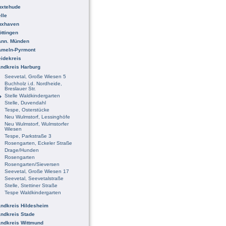
uxtehude
lle
uxhaven
ttingen
ann. Münden
ameln-Pyrmont
idekreis
ndkreis Harburg
Seevetal, Große Wiesen 5
Buchholz i.d. Nordheide,
Breslauer Str.
Stelle Waldkindergarten
Stelle, Duvendahl
Tespe, Osterstücke
Neu Wulmstorf, Lessinghöfe
Neu Wulmstorf, Wulmstorfer
Wiesen
Tespe, Parkstraße 3
Rosengarten, Eckeler Straße
Drage/Hunden
Rosengarten
Rosengarten/Sieversen
Seevetal, Große Wiesen 17
Seevetal, Seevetalstraße
Stelle, Stettiner Straße
Tespe Waldkindergarten
ndkreis Hildesheim
ndkreis Stade
ndkreis Wittmund