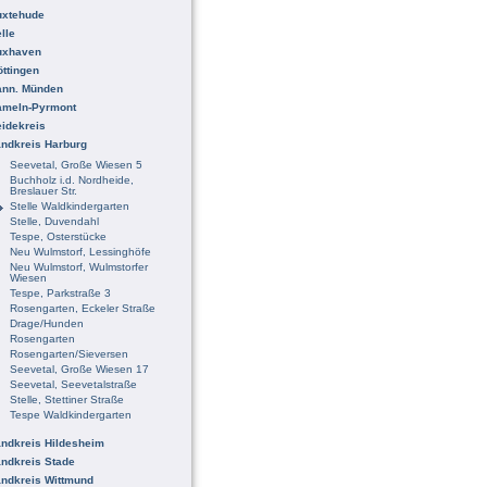
uxtehude
lle
uxhaven
ttingen
ann. Münden
ameln-Pyrmont
idekreis
ndkreis Harburg
Seevetal, Große Wiesen 5
Buchholz i.d. Nordheide,
Breslauer Str.
Stelle Waldkindergarten
Stelle, Duvendahl
Tespe, Osterstücke
Neu Wulmstorf, Lessinghöfe
Neu Wulmstorf, Wulmstorfer
Wiesen
Tespe, Parkstraße 3
Rosengarten, Eckeler Straße
Drage/Hunden
Rosengarten
Rosengarten/Sieversen
Seevetal, Große Wiesen 17
Seevetal, Seevetalstraße
Stelle, Stettiner Straße
Tespe Waldkindergarten
ndkreis Hildesheim
ndkreis Stade
ndkreis Wittmund