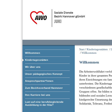
Start
/
Kindertagesstätten
/
/
Willkommen
Willkommen
Kindertagesstätten
Willkommen
Wir über uns
Die Arbeiterwohlfahrt verfol
Unser pädagogisches Konzept
Kinder in ihrer gesamten Pe
ihren Einrichtungen ein fam
Ansprechpartner*innen
unterbreiten. Die Kindertage
verschiedenen gesellschaftl
Zum Bezirksverband Hannover
Gruppen offen. Sie bilden som
Ihre Karriere bei uns
bildendes und soziales Ler
kindgerechte Umsetzung der
Lust auf eine berufsbegleitende
Solidarität, Toleranz, Freihe
Ausbildung in der Kita?