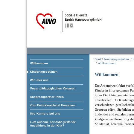
Start
/
Kindertagesstätten
/
/
Willkommen
Willkommen
Kindertagesstätten
Willkommen
Wir über uns
Die Arbeiterwohlfahrt verfol
Unser pädagogisches Konzept
Kinder in ihrer gesamten Pe
ihren Einrichtungen ein fam
Ansprechpartner*innen
unterbreiten. Die Kindertage
verschiedenen gesellschaftl
Zum Bezirksverband Hannover
Gruppen offen. Sie bilden som
Ihre Karriere bei uns
bildendes und soziales Ler
kindgerechte Umsetzung der
Lust auf eine berufsbegleitende
Solidarität, Toleranz, Freihe
Ausbildung in der Kita?