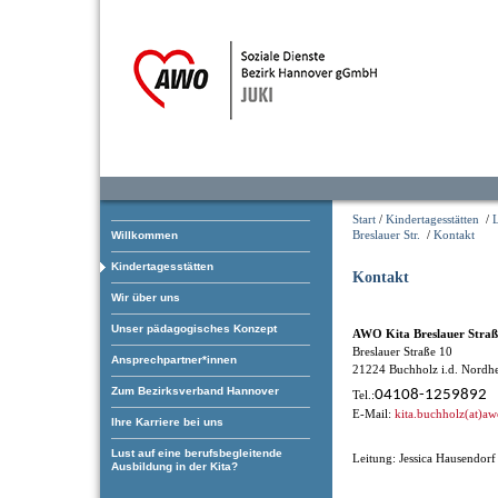
Start
/
Kindertagesstätten
/
Breslauer Str.
/
Kontakt
Willkommen
Kindertagesstätten
Kontakt
Wir über uns
Unser pädagogisches Konzept
AWO Kita Breslauer Straß
Breslauer Straße 10
Ansprechpartner*innen
21224 Buchholz i.d. Nordh
Zum Bezirksverband Hannover
04108-1259892
Tel.:
E-Mail:
kita.buchholz(at)aw
Ihre Karriere bei uns
Lust auf eine berufsbegleitende
Leitung: Jessica Hausendorf
Ausbildung in der Kita?