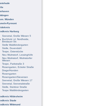
uxtehude
lle
uxhaven
ttingen
ann. Münden
ameln-Pyrmont
idekreis
ndkreis Harburg
Seevetal, Große Wiesen 5
Buchholz i.d. Nordheide,
Breslauer Str.
Stelle Waldkindergarten
Stelle, Duvendahl
Tespe, Osterstücke
Neu Wulmstorf, Lessinghöfe
Neu Wulmstorf, Wulmstorfer
Wiesen
Tespe, Parkstraße 3
Rosengarten, Eckeler Straße
Drage/Hunden
Rosengarten
Rosengarten/Sieversen
Seevetal, Große Wiesen 17
Seevetal, Seevetalstraße
Stelle, Stettiner Straße
Tespe Waldkindergarten
ndkreis Hildesheim
ndkreis Stade
ndkreis Wittmund