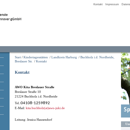
Kontakt
Impressum
Datens
Start
/
Kindertagesstätten
/
Landkreis Harburg
/
Buchholz i.d. Nordheide,
Breslauer Str.
/
Kontakt
Kontakt
AWO Kita Breslauer Straße
Breslauer Straße 10
21224 Buchholz i.d. Nordheide
04108-1259892
Tel.:
E-Mail:
kita.buchholz(at)awo-juki.de
Leitung: Jessica Hausendorf
Uns