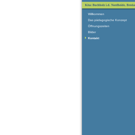
Kita: Buchholz i.d. Nordheide, Bresla
Willkommen
Das pädagogische Konzept
Öffnungszeiten
Bilder
Kontakt