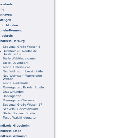
uxtehude
lle
uxhaven
ttingen
ann. Münden
ameln-Pyrmont
idekreis
ndkreis Harburg
Seevetal, Große Wiesen 5
Buchholz i.d. Nordheide,
Breslauer Str.
Stelle Waldkindergarten
Stelle, Duvendahl
Tespe, Osterstücke
Neu Wulmstorf, Lessinghöfe
Neu Wulmstorf, Wulmstorfer
Wiesen
Tespe, Parkstraße 3
Rosengarten, Eckeler Straße
Drage/Hunden
Rosengarten
Rosengarten/Sieversen
Seevetal, Große Wiesen 17
Seevetal, Seevetalstraße
Stelle, Stettiner Straße
Tespe Waldkindergarten
ndkreis Hildesheim
ndkreis Stade
ndkreis Wittmund