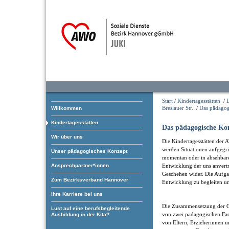
Start
/
Kindertagesstätten
/
Breslauer Str.
/
Das pädagog
Willkommen
Kindertagesstätten
Das pädagogische Ko
Wir über uns
Die Kindertagesstätten der 
werden Situationen aufgegrif
Unser pädagogisches Konzept
momentan oder in absehbarer
Ansprechpartner*innen
Entwicklung der uns anvertr
Geschehen wider. Die Aufgab
Zum Bezirksverband Hannover
Entwicklung zu begleiten un
Ihre Karriere bei uns
Die Zusammensetzung der Gr
Lust auf eine berufsbegleitende
von zwei pädagogischen Fac
Ausbildung in der Kita?
von Eltern, Erzieherinnen u