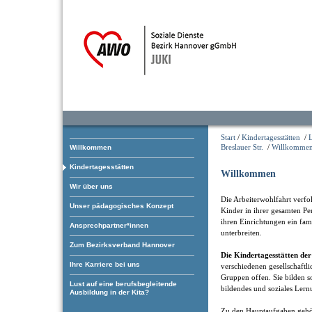
Start
/
Kindertagesstätten
/
Breslauer Str.
/
Willkomme
Willkommen
Kindertagesstätten
Willkommen
Wir über uns
Die Arbeiterwohlfahrt verfol
Unser pädagogisches Konzept
Kinder in ihrer gesamten Pe
ihren Einrichtungen ein fam
Ansprechpartner*innen
unterbreiten.
Zum Bezirksverband Hannover
Die Kindertagesstätten d
Ihre Karriere bei uns
verschiedenen gesellschaftl
Gruppen offen. Sie bilden som
Lust auf eine berufsbegleitende
bildendes und soziales Lern
Ausbildung in der Kita?
Zu den Hauptaufgaben gehö