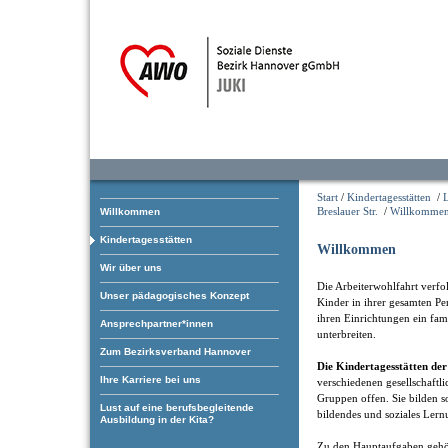
Start
/
Kindertagesstätten
/
Breslauer Str.
/
Willkomme
Willkommen
Kindertagesstätten
Willkommen
Wir über uns
Die Arbeiterwohlfahrt verfol
Unser pädagogisches Konzept
Kinder in ihrer gesamten Pe
ihren Einrichtungen ein fam
Ansprechpartner*innen
unterbreiten.
Zum Bezirksverband Hannover
Die Kindertagesstätten d
Ihre Karriere bei uns
verschiedenen gesellschaftl
Gruppen offen. Sie bilden som
Lust auf eine berufsbegleitende
bildendes und soziales Lern
Ausbildung in der Kita?
Zu den Hauptaufgaben gehö