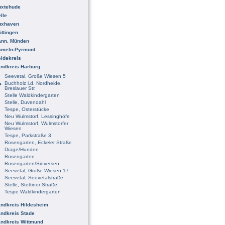
uxtehude
lle
uxhaven
ttingen
ann. Münden
ameln-Pyrmont
idekreis
ndkreis Harburg
Seevetal, Große Wiesen 5
Buchholz i.d. Nordheide,
Breslauer Str.
Stelle Waldkindergarten
Stelle, Duvendahl
Tespe, Osterstücke
Neu Wulmstorf, Lessinghöfe
Neu Wulmstorf, Wulmstorfer
Wiesen
Tespe, Parkstraße 3
Rosengarten, Eckeler Straße
Drage/Hunden
Rosengarten
Rosengarten/Sieversen
Seevetal, Große Wiesen 17
Seevetal, Seevetalstraße
Stelle, Stettiner Straße
Tespe Waldkindergarten
ndkreis Hildesheim
ndkreis Stade
ndkreis Wittmund