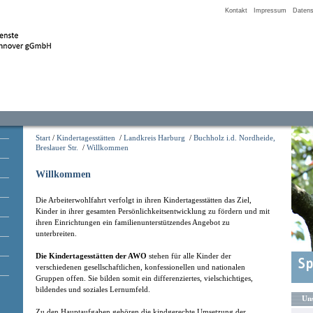
Kontakt
Impressum
Datens
Start
/
Kindertagesstätten
/
Landkreis Harburg
/
Buchholz i.d. Nordheide,
Breslauer Str.
/
Willkommen
Willkommen
Die Arbeiterwohlfahrt verfolgt in ihren Kindertagesstätten das Ziel,
Kinder in ihrer gesamten Persönlichkeitsentwicklung zu fördern und mit
ihren Einrichtungen ein familienunterstützendes Angebot zu
unterbreiten.
Die Kindertagesstätten der AWO
stehen für alle Kinder der
verschiedenen gesellschaftlichen, konfessionellen und nationalen
Gruppen offen. Sie bilden somit ein differenziertes, vielschichtiges,
bildendes und soziales Lernumfeld.
Uns
Zu den Hauptaufgaben gehören die kindgerechte Umsetzung der