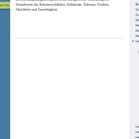
Grundwerte der Arbeiterwohlfahrt, Solidarität, Toleranz, Freiheit,
B
uer Str.
Gleichheit und Gerechtigkeit.
Ce
C
Gö
H
H
He
La
La
La
La