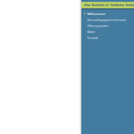
Kita: Buchholz i.d. Nordheide, Bresla
Willkommen
Das pädagogische Konzept
Öffnungszeiten
Bilder
Kontakt