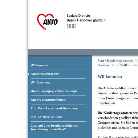
Start
/
Kindertagesstätten
/
Breslauer Str.
/
Willkomme
Willkommen
Kindertagesstätten
Willkommen
Wir über uns
Die Arbeiterwohlfahrt verfol
Unser pädagogisches Konzept
Kinder in ihrer gesamten Pe
ihren Einrichtungen ein fam
Ansprechpartner*innen
unterbreiten.
Zum Bezirksverband Hannover
Die Kindertagesstätten d
Ihre Karriere bei uns
verschiedenen gesellschaftl
Gruppen offen. Sie bilden som
Lust auf eine berufsbegleitende
bildendes und soziales Lern
Ausbildung in der Kita?
Zu den Hauptaufgaben gehö