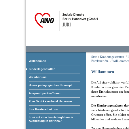
Start
/
Kindertagesstätten
/
Breslauer Str.
/
Willkomme
Willkommen
Kindertagesstätten
Willkommen
Wir über uns
Die Arbeiterwohlfahrt verfol
Unser pädagogisches Konzept
Kinder in ihrer gesamten Pe
ihren Einrichtungen ein fam
Ansprechpartner*innen
unterbreiten.
Zum Bezirksverband Hannover
Die Kindertagesstätten d
Ihre Karriere bei uns
verschiedenen gesellschaftl
Gruppen offen. Sie bilden som
Lust auf eine berufsbegleitende
bildendes und soziales Lern
Ausbildung in der Kita?
Zu den Hauptaufgaben gehö