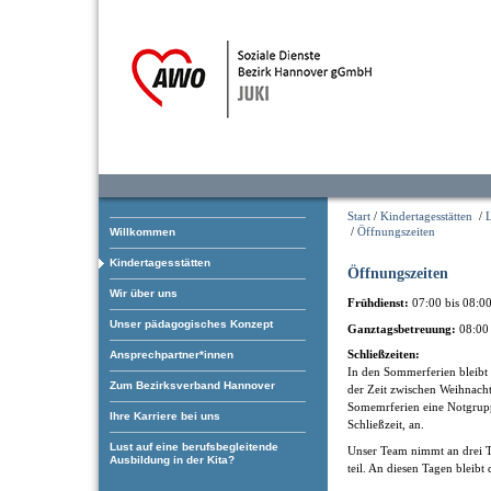
Start
/
Kindertagesstätten
/
/
Öffnungszeiten
Willkommen
Kindertagesstätten
Öffnungszeiten
Wir über uns
Frühdienst:
07:00 bis 08:0
Unser pädagogisches Konzept
Ganztagsbetreuung:
08:00 
Schließzeiten:
Ansprechpartner*innen
In den Sommerferien bleibt 
Zum Bezirksverband Hannover
der Zeit zwischen Weihnacht
Somemrferien eine Notgrupp
Ihre Karriere bei uns
Schließzeit, an.
Lust auf eine berufsbegleitende
Unser Team nimmt an drei T
Ausbildung in der Kita?
teil. An diesen Tagen bleibt 