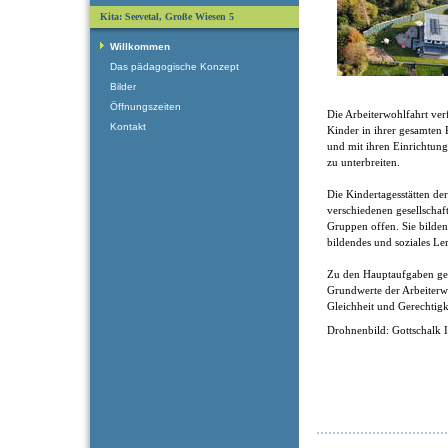
Kita: Seevetal, Große Wiesen 5
Willkommen
Das pädagogische Konzept
Bilder
Öffnungszeiten
Die Arbeiterwohlfahrt verf
Kontakt
Kinder in ihrer gesamten 
und mit ihren Einrichtung
zu unterbreiten.
Die Kindertagesstätten de
verschiedenen gesellschaf
Gruppen offen. Sie bilden 
bildendes und soziales Le
Zu den Hauptaufgaben ge
Grundwerte der Arbeiterwoh
Gleichheit und Gerechtigk
Drohnenbild: Gottschalk 