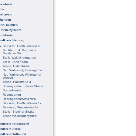
uxtehude
lle
uxhaven
ttingen
ann. Münden
ameln-Pyrmont
idekreis
ndkreis Harburg
Seevetal, Große Wiesen 5
Buchholz i.d. Nordheide,
Breslauer Str.
Stelle Waldkindergarten
Stelle, Duvendahl
Tespe, Osterstücke
Neu Wulmstorf, Lessinghöfe
Neu Wulmstorf, Wulmstorfer
Wiesen
Tespe, Parkstraße 3
Rosengarten, Eckeler Straße
Drage/Hunden
Rosengarten
Rosengarten/Sieversen
Seevetal, Große Wiesen 17
Seevetal, Seevetalstraße
Stelle, Stettiner Straße
Tespe Waldkindergarten
ndkreis Hildesheim
ndkreis Stade
ndkreis Wittmund