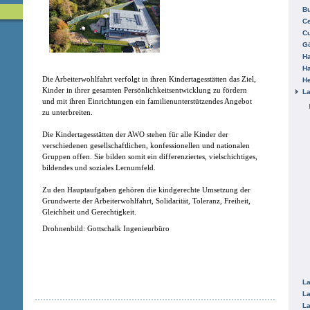
B
Ce
C
Gö
H
H
Die Arbeiterwohlfahrt verfolgt in ihren Kindertagesstätten das Ziel,
He
Kinder in ihrer gesamten Persönlichkeitsentwicklung zu fördern
La
und mit ihren Einrichtungen ein familienunterstützendes Angebot
zu unterbreiten.
Die Kindertagesstätten der AWO stehen für alle Kinder der
verschiedenen gesellschaftlichen, konfessionellen und nationalen
Gruppen offen. Sie bilden somit ein differenziertes, vielschichtiges,
bildendes und soziales Lernumfeld.
Zu den Hauptaufgaben gehören die kindgerechte Umsetzung der
Grundwerte der Arbeiterwohlfahrt, Solidarität, Toleranz, Freiheit,
Gleichheit und Gerechtigkeit.
Drohnenbild: Gottschalk Ingenieurbüro
La
La
La