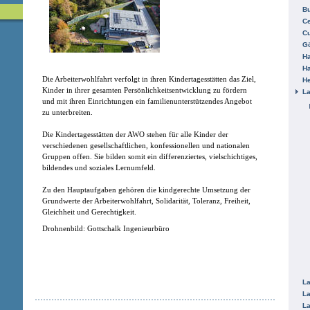
B
Ce
C
Gö
H
H
Die Arbeiterwohlfahrt verfolgt in ihren Kindertagesstätten das Ziel,
He
Kinder in ihrer gesamten Persönlichkeitsentwicklung zu fördern
La
und mit ihren Einrichtungen ein familienunterstützendes Angebot
zu unterbreiten.
Die Kindertagesstätten der AWO stehen für alle Kinder der
verschiedenen gesellschaftlichen, konfessionellen und nationalen
Gruppen offen. Sie bilden somit ein differenziertes, vielschichtiges,
bildendes und soziales Lernumfeld.
Zu den Hauptaufgaben gehören die kindgerechte Umsetzung der
Grundwerte der Arbeiterwohlfahrt, Solidarität, Toleranz, Freiheit,
Gleichheit und Gerechtigkeit.
Drohnenbild: Gottschalk Ingenieurbüro
La
La
La