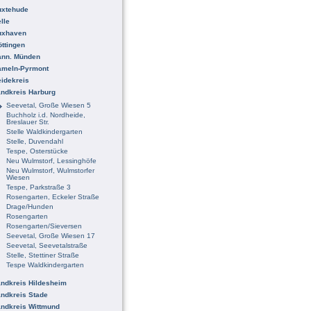
uxtehude
lle
uxhaven
ttingen
ann. Münden
ameln-Pyrmont
idekreis
ndkreis Harburg
Seevetal, Große Wiesen 5
Buchholz i.d. Nordheide,
Breslauer Str.
Stelle Waldkindergarten
Stelle, Duvendahl
Tespe, Osterstücke
Neu Wulmstorf, Lessinghöfe
Neu Wulmstorf, Wulmstorfer
Wiesen
Tespe, Parkstraße 3
Rosengarten, Eckeler Straße
Drage/Hunden
Rosengarten
Rosengarten/Sieversen
Seevetal, Große Wiesen 17
Seevetal, Seevetalstraße
Stelle, Stettiner Straße
Tespe Waldkindergarten
ndkreis Hildesheim
ndkreis Stade
ndkreis Wittmund