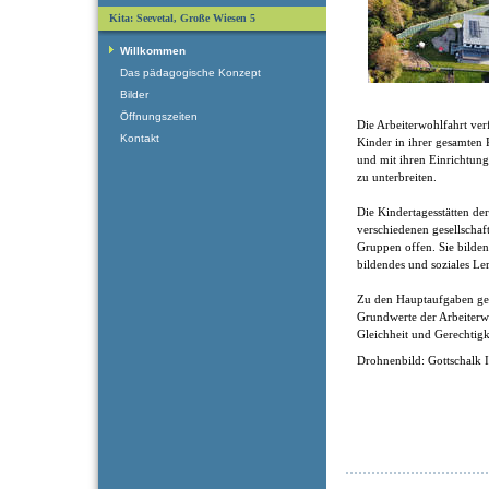
Kita: Seevetal, Große Wiesen 5
Willkommen
Das pädagogische Konzept
Bilder
Öffnungszeiten
Die Arbeiterwohlfahrt verf
Kontakt
Kinder in ihrer gesamten 
und mit ihren Einrichtung
zu unterbreiten.
Die Kindertagesstätten de
verschiedenen gesellschaf
Gruppen offen. Sie bilden 
bildendes und soziales Le
Zu den Hauptaufgaben ge
Grundwerte der Arbeiterwoh
Gleichheit und Gerechtigk
Drohnenbild: Gottschalk 