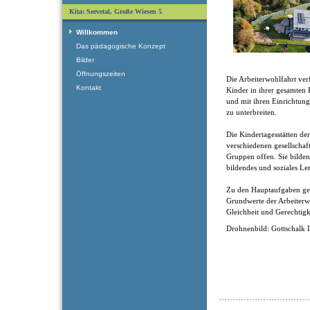
Kita: Seevetal, Große Wiesen 5
Willkommen
Das pädagogische Konzept
Bilder
Öffnungszeiten
Die Arbeiterwohlfahrt verf
Kontakt
Kinder in ihrer gesamten 
und mit ihren Einrichtung
zu unterbreiten.
Die Kindertagesstätten de
verschiedenen gesellschaf
Gruppen offen. Sie bilden 
bildendes und soziales Le
Zu den Hauptaufgaben ge
Grundwerte der Arbeiterwoh
Gleichheit und Gerechtigk
Drohnenbild: Gottschalk 