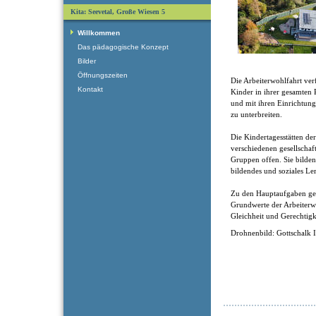
Kita: Seevetal, Große Wiesen 5
Willkommen
Das pädagogische Konzept
Bilder
Öffnungszeiten
Die Arbeiterwohlfahrt verf
Kontakt
Kinder in ihrer gesamten 
und mit ihren Einrichtung
zu unterbreiten.
Die Kindertagesstätten de
verschiedenen gesellschaf
Gruppen offen. Sie bilden 
bildendes und soziales Le
Zu den Hauptaufgaben ge
Grundwerte der Arbeiterwoh
Gleichheit und Gerechtigk
Drohnenbild: Gottschalk 