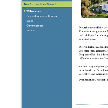
Kita: Seevetal, Große Wiesen 5
Willkommen
Das pädagogische Konzept
Bilder
Öffnungszeiten
Die Arbeiterwohlfahrt verf
Kontakt
Kinder in ihrer gesamten 
und mit ihren Einrichtung
zu unterbreiten.
Die Kindertagesstätten de
verschiedenen gesellschaf
Gruppen offen. Sie bilden 
bildendes und soziales Le
Zu den Hauptaufgaben ge
Grundwerte der Arbeiterwoh
Gleichheit und Gerechtigk
Drohnenbild: Gottschalk 