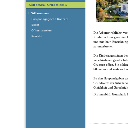
Kita: Seevetal, Große Wiesen 5
Willkommen
Das pädagogische Konzept
Bilder
Öffnungszeiten
Die Arbeiterwohlfahrt verf
Kontakt
Kinder in ihrer gesamten 
und mit ihren Einrichtung
zu unterbreiten.
Die Kindertagesstätten de
verschiedenen gesellschaf
Gruppen offen. Sie bilden 
bildendes und soziales Le
Zu den Hauptaufgaben ge
Grundwerte der Arbeiterwoh
Gleichheit und Gerechtigk
Drohnenbild: Gottschalk 