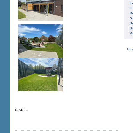
La
L
R
St
Ue
Us
V
Dru
In Aktion