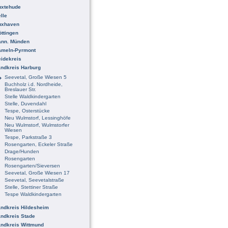
uxtehude
lle
uxhaven
ttingen
ann. Münden
ameln-Pyrmont
idekreis
ndkreis Harburg
Seevetal, Große Wiesen 5
Buchholz i.d. Nordheide,
Breslauer Str.
Stelle Waldkindergarten
Stelle, Duvendahl
Tespe, Osterstücke
Neu Wulmstorf, Lessinghöfe
Neu Wulmstorf, Wulmstorfer
Wiesen
Tespe, Parkstraße 3
Rosengarten, Eckeler Straße
Drage/Hunden
Rosengarten
Rosengarten/Sieversen
Seevetal, Große Wiesen 17
Seevetal, Seevetalstraße
Stelle, Stettiner Straße
Tespe Waldkindergarten
ndkreis Hildesheim
ndkreis Stade
ndkreis Wittmund