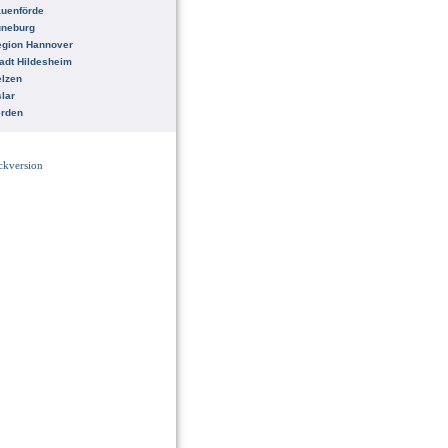
uenförde
üneburg
egion Hannover
adt Hildesheim
lzen
lar
erden
ckversion