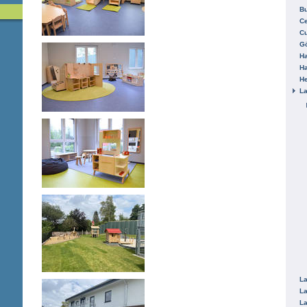
B
Ce
C
Gö
H
H
He
La
La
La
La