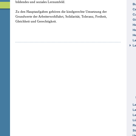
bildendes und soziales Lernumfeld.
B
Ce
Zu den Hauptaufgaben gehören die kindgerechte Umsetzung der
C
Grundwerte der Arbeiterwohlfahrt, Solidarität, Toleranz, Freiheit,
Gö
Gleichheit und Gerechtigkeit.
H
H
He
La
La
La
La
La
L
R
St
Ue