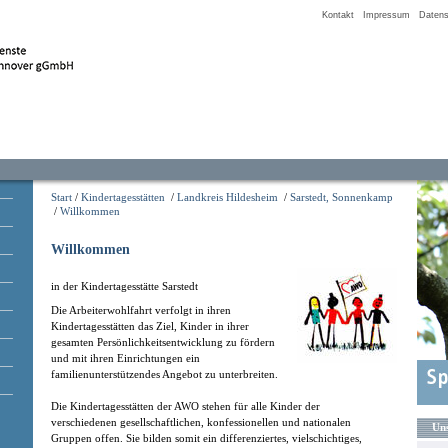
Kontakt
Impressum
Datens
Start
/
Kindertagesstätten
/
Landkreis Hildesheim
/
Sarstedt, Sonnenkamp
/
Willkommen
Willkommen
in der Kindertagesstätte Sarstedt
Die Arbeiterwohlfahrt verfolgt in ihren
Kindertagesstätten das Ziel, Kinder in ihrer
gesamten Persönlichkeitsentwicklung zu fördern
und mit ihren Einrichtungen ein
familienunterstützendes Angebot zu unterbreiten.
Die Kindertagesstätten der AWO stehen für alle Kinder der
verschiedenen gesellschaftlichen, konfessionellen und nationalen
Uns
Gruppen offen. Sie bilden somit ein differenziertes, vielschichtiges,