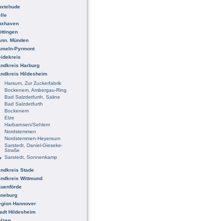
uxtehude
lle
uxhaven
ttingen
ann. Münden
ameln-Pyrmont
idekreis
ndkreis Harburg
ndkreis Hildesheim
Harsum, Zur Zuckerfabrik
Bockenem, Ambergau-Ring
Bad Salzdetfurth, Saline
Bad Salzdetfurth
Bockenem
Elze
Harbarnsen/Sehlem
Nordstemmen
Nordstemmen-Heyersum
Sarstedt, Daniel-Gieseke-
Straße
Sarstedt, Sonnenkamp
ndkreis Stade
ndkreis Wittmund
uenförde
üneburg
egion Hannover
adt Hildesheim
lzen