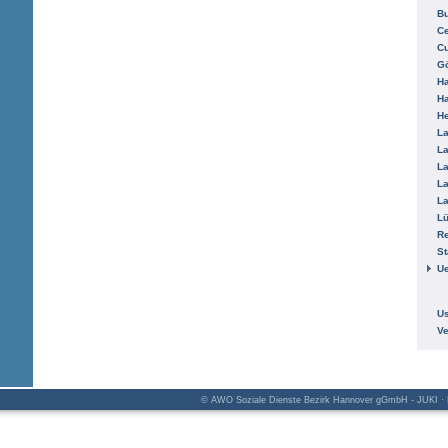
B
Ce
C
Gö
H
H
He
La
La
La
La
La
L
R
St
Ue
Us
V
© AWO Soziale Dienste Bezirk Hannover gGmbH - JUKI · K