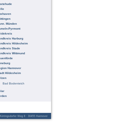
uxtehude
lle
uxhaven
ttingen
ann. Münden
ameln-Pyrmont
idekreis
ndkreis Harburg
ndkreis Hildesheim
ndkreis Stade
ndkreis Wittmund
uenförde
üneburg
egion Hannover
adt Hildesheim
lzen
Bad Bodenteich
lar
erden
örtingsdorfer Weg 8 · 30455 Hannover