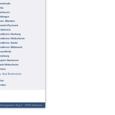
uxtehude
lle
uxhaven
ttingen
ann. Münden
ameln-Pyrmont
idekreis
ndkreis Harburg
ndkreis Hildesheim
ndkreis Stade
ndkreis Wittmund
uenförde
üneburg
egion Hannover
adt Hildesheim
lzen
Bad Bodenteich
lar
erden
örtingsdorfer Weg 8 · 30455 Hannover