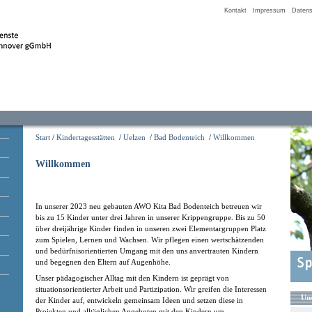
Kontakt
Impressum
Datens
Start
/
Kindertagesstätten
/
Uelzen
/
Bad Bodenteich
/
Willkommen
Willkommen
In unserer 2023 neu gebauten AWO Kita Bad Bodenteich betreuen wir
bis zu 15 Kinder unter drei Jahren in unserer Krippengruppe. Bis zu 50
über dreijährige Kinder finden in unseren zwei Elementargruppen Platz
zum Spielen, Lernen und Wachsen. Wir pflegen einen wertschätzenden
und bedürfnisorientierten Umgang mit den uns anvertrauten Kindern
und begegnen den Eltern auf Augenhöhe.
Unser pädagogischer Alltag mit den Kindern ist geprägt von
situationsorientierter Arbeit und Partizipation. Wir greifen die Interessen
Uns
der Kinder auf, entwickeln gemeinsam Ideen und setzen diese in
Projekten und alltäglichen Angeboten mit den Kindern um.