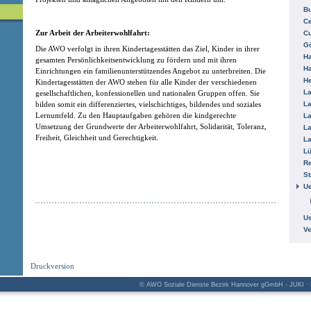
B
Ce
Zur Arbeit der Arbeiterwohlfahrt:
C
Gö
Die AWO verfolgt in ihren Kindertagesstätten das Ziel, Kinder in ihrer
H
gesamten Persönlichkeitsentwicklung zu fördern und mit ihren
H
Einrichtungen ein familienunterstützendes Angebot zu unterbreiten. Die
He
Kindertagesstätten der AWO stehen für alle Kinder der verschiedenen
La
gesellschaftlichen, konfessionellen und nationalen Gruppen offen. Sie
La
bilden somit ein differenziertes, vielschichtiges, bildendes und soziales
Lernumfeld. Zu den Hauptaufgaben gehören die kindgerechte
La
Umsetzung der Grundwerte der Arbeiterwohlfahrt, Solidarität, Toleranz,
La
Freiheit, Gleichheit und Gerechtigkeit.
La
L
R
St
Ue
Us
V
Druckversion
© AWO Soziale Dienste Bezirk Hannover gGmbH - JUKI · K