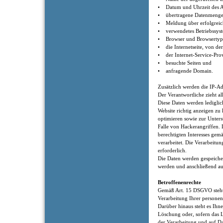
• Datum und Uhrzeit des A
• übertragene Datenmenge
• Meldung über erfolgreic
• verwendetes Betriebssys
• Browser und Browsertyp
• die Internetseite, von der
• der Internet-Service-Prov
• besuchte Seiten und
• anfragende Domain.
Zusätzlich werden die IP-Ad
Der Verantwortliche zieht al
Diese Daten werden lediglic
Website richtig anzeigen zu 
optimieren sowie zur Unters
Falle von Hackerangriffen.
berechtigten Interesses gem
verarbeitet. Die Verarbeitun
erforderlich.
Die Daten werden gespeicher
werden und anschließend au
Betroffenenrechte
Gemäß Art. 15 DSGVO steht 
Verarbeitung Ihrer persone
Darüber hinaus steht es Ihne
Löschung oder, sofern das L
der Verarbeitung und auf D