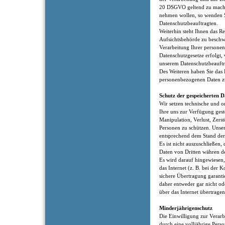
20 DSGVO geltend zu machen
nehmen wollen, so wenden Si
Datenschutzbeauftragten.
Weiterhin steht Ihnen das Re
Aufsichtsbehörde zu beschwe
Verarbeitung Ihrer persone
Datenschutzgesetze erfolgt, 
unserem Datenschutzbeauftra
Des Weiteren haben Sie das R
personenbezogenen Daten z
Schutz der gespeicherten D
Wir setzen technische und 
Ihre uns zur Verfügung ges
Manipulation, Verlust, Zers
Personen zu schützen. Uns
entsprechend dem Stand der 
Es ist nicht auszuschließen,
Daten von Dritten währen d
Es wird darauf hingewiesen,
das Internet (z. B. bei der
sichere Übertragung garanti
daher entweder gar nicht od
über das Internet übertrage
Minderjährigenschutz
Die Einwilligung zur Verar
durch eine volljährige Perso