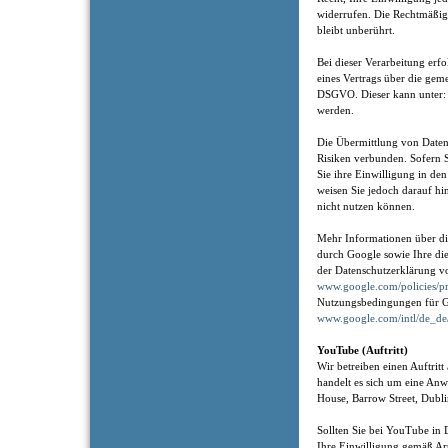
widerrufen. Die Rechtmäßig
bleibt unberührt.
Bei dieser Verarbeitung erf
eines Vertrags über die gem
DSGVO. Dieser kann unter
werden.
Die Übermittlung von Daten 
Risiken verbunden. Sofern 
Sie ihre Einwilligung in de
weisen Sie jedoch darauf hin
nicht nutzen können.
Mehr Informationen über di
durch Google sowie Ihre die
der Datenschutzerklärung v
www.google.com/policies/pr
Nutzungsbedingungen für G
www.google.com/intl/de_de
YouTube (Auftritt)
Wir betreiben einen Auftrit
handelt es sich um eine An
House, Barrow Street, Dubli
Sollten Sie bei YouTube in 
Ihre Einwilligung gemäß Ar