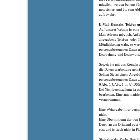
mitteilen, werden bei uns fü
gespeichert und bis zum Abl
aufbewahrt.
E-Mail-Kontakt, Telefon u
Auf unserer Website ist ei
Mail-Adresse möglich. Auße
angegebene Telefon- oder T
Möglichkeiten wahr, so werd
personenbezogenen Daten g
Bearbeitung und Beantwortu
Soweit Sie mit uns Kontakt 
die Datenverarbeitung gemäß
Sollten Sie an einem Angebot
personenbezogenen Daten z
6 Abs. 1 UAbs. 1 lit. b) DS
Bei Nichtbereitstellung ist e
bearbeiten. Eine automatisi
vorgenommen.
Eine Weitergabe Ihrer perso
nicht.
Eine Übermittlung der von 
Daten an ein Drittland oder 
statt und ist auch nicht in P
Sie haben das Recht, Ihre Ei