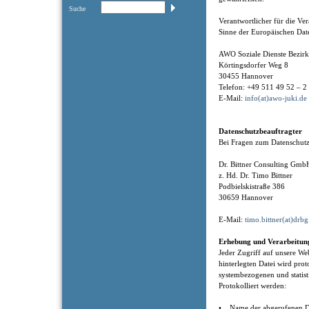
Suche
Verantwortlicher für die V
Sinne der Europäischen Dat
AWO Soziale Dienste Bezi
Körtingsdorfer Weg 8
30455 Hannover
Telefon: +49 511 49 52 – 2
E-Mail:
info(at)awo-juki.de
Datenschutzbeauftragter
Bei Fragen zum Datenschutz
Dr. Bittner Consulting Gm
z. Hd. Dr. Timo Bittner
Podbielskistraße 386
30659 Hannover
E-Mail:
timo.bittner(at)drbg
Erhebung und Verarbeitun
Jeder Zugriff auf unsere Web
hinterlegten Datei wird prot
systembezogenen und statis
Protokolliert werden:
• Name der abgerufenen D