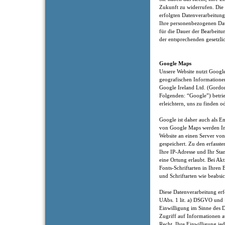
Zukunft zu widerrufen. Die
erfolgten Datenverarbeitung
Ihre personenbezogenen Date
für die Dauer der Bearbeitu
der entsprechenden gesetzli
Google Maps
Unsere Website nutzt Google
geografischen Informatione
Google Ireland Ltd. (Gordon
Folgenden: “Google”) betri
erleichtern, uns zu finden o
Google ist daher auch als 
von Google Maps werden In
Website an einen Server vo
gespeichert. Zu den erfass
Ihre IP-Adresse und Ihr Sta
eine Ortung erlaubt. Bei A
Fonts-Schriftarten in Ihren
und Schriftarten wie beabsic
Diese Datenverarbeitung erf
UAbs. 1 lit. a) DSGVO und 
Einwilligung im Sinne des 
Zugriff auf Informationen a
Recht, Ihre Einwilligung je